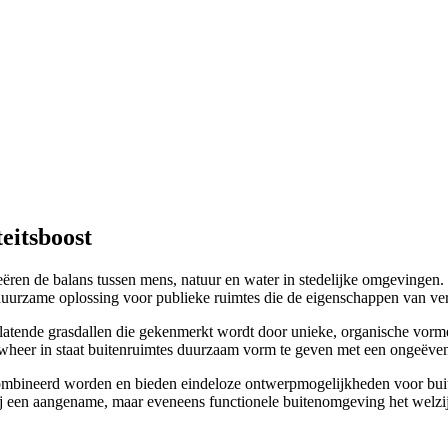
eitsboost
eëren de balans tussen mens, natuur en water in stedelijke omgevingen.
duurzame oplossing voor publieke ruimtes die de eigenschappen van ve
latende grasdallen die gekenmerkt wordt door unieke, organische vorm
ouwheer in staat buitenruimtes duurzaam vorm te geven met een ongeëven
combineerd worden en bieden eindeloze ontwerpmogelijkheden voor buit
rbij een aangename, maar eveneens functionele buitenomgeving het welzi