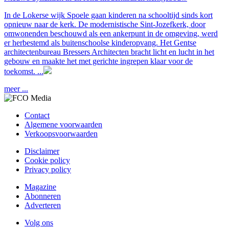
In de Lokerse wijk Spoele gaan kinderen na schooltijd sinds kort
opnieuw naar de kerk. De modernistische Sint-Jozefkerk, door
omwonenden beschouwd als een ankerpunt in de omgeving, werd
er herbestemd als buitenschoolse kinderopvang. Het Gentse
architectenbureau Bressers Architecten bracht licht en lucht in het
gebouw en maakte het met gerichte ingrepen klaar voor de
toekomst. ...
meer ...
Contact
Algemene voorwaarden
Verkoopsvoorwaarden
Disclaimer
Cookie policy
Privacy policy
Magazine
Abonneren
Adverteren
Volg ons