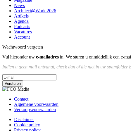
Magazine
News
Architect@Work 2026
Artikels
Agenda
Podcasts
Vacatures
Account
Wachtwoord vergeten
Vul hieronder uw
e-mailadres
in. We sturen u onmiddellijk een e-m
Indien u geen mail ontvangt, check dan of die niet in uw spamfolder 
Versturen
Contact
Algemene voorwaarden
Verkoopsvoorwaarden
Disclaimer
Cookie policy
Privacy policy