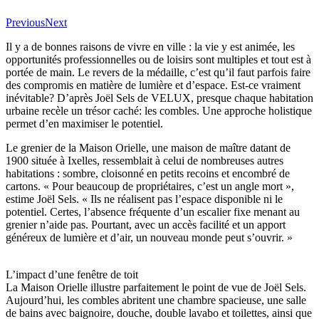
Previous
Next
Il y a de bonnes raisons de vivre en ville : la vie y est animée, les
opportunités professionnelles ou de loisirs sont multiples et tout est à
portée de main. Le revers de la médaille, c’est qu’il faut parfois faire
des compromis en matière de lumière et d’espace. Est-ce vraiment
inévitable? D’après Joël Sels de VELUX, presque chaque habitation
urbaine recèle un trésor caché: les combles. Une approche holistique
permet d’en maximiser le potentiel.
Le grenier de la Maison Orielle, une maison de maître datant de
1900 située à Ixelles, ressemblait à celui de nombreuses autres
habitations : sombre, cloisonné en petits recoins et encombré de
cartons. « Pour beaucoup de propriétaires, c’est un angle mort »,
estime Joël Sels. « Ils ne réalisent pas l’espace disponible ni le
potentiel. Certes, l’absence fréquente d’un escalier fixe menant au
grenier n’aide pas. Pourtant, avec un accès facilité et un apport
généreux de lumière et d’air, un nouveau monde peut s’ouvrir. »
L’impact d’une fenêtre de toit
La Maison Orielle illustre parfaitement le point de vue de Joël Sels.
Aujourd’hui, les combles abritent une chambre spacieuse, une salle
de bains avec baignoire, douche, double lavabo et toilettes, ainsi que