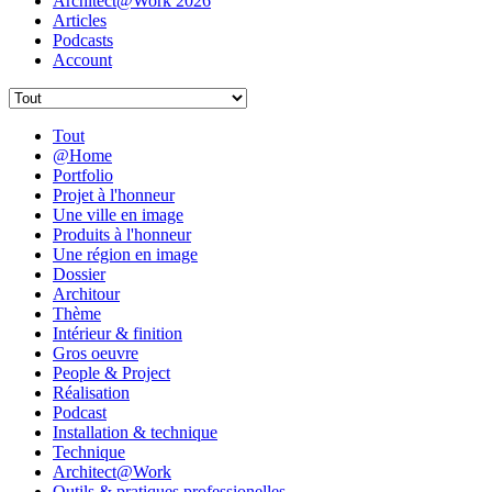
Architect@Work 2026
Articles
Podcasts
Account
Tout
@Home
Portfolio
Projet à l'honneur
Une ville en image
Produits à l'honneur
Une région en image
Dossier
Architour
Thème
Intérieur & finition
Gros oeuvre
People & Project
Réalisation
Podcast
Installation & technique
Technique
Architect@Work
Outils & pratiques professionelles